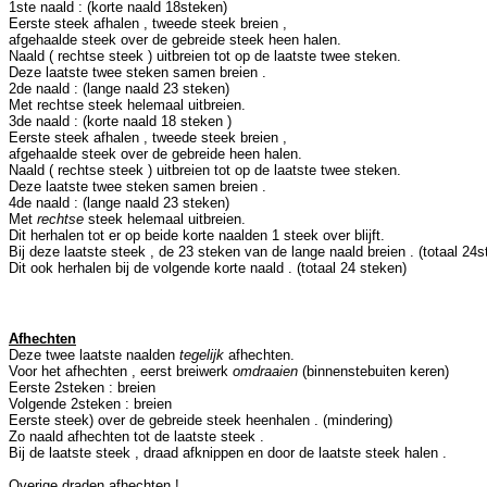
1ste naald : (korte naald 18steken)
Eerste steek afhalen , tweede steek breien ,
afgehaalde steek over de gebreide steek heen halen.
Naald ( rechtse steek ) uitbreien tot op de laatste twee steken.
Deze laatste twee steken samen breien .
2de naald : (lange naald 23 steken)
Met rechtse steek helemaal uitbreien.
3de naald : (korte naald 18 steken )
Eerste steek afhalen , tweede steek breien ,
afgehaalde steek over de gebreide heen halen.
Naald ( rechtse steek ) uitbreien tot op de laatste twee steken.
Deze laatste twee steken samen breien .
4de naald : (lange naald 23 steken)
Met
rechtse
steek helemaal uitbreien.
Dit herhalen tot er op beide korte naalden 1 steek over blijft.
Bij deze laatste steek , de 23 steken van de lange naald breien . (totaal 24s
Dit ook herhalen bij de volgende korte naald . (totaal 24 steken)
Afhechten
Deze twee laatste naalden
tegelijk
afhechten.
Voor het afhechten , eerst breiwerk
omdraaien
(binnenstebuiten keren)
Eerste 2steken : breien
Volgende 2steken : breien
Eerste steek) over de gebreide steek heenhalen . (mindering)
Zo naald afhechten tot de laatste steek .
Bij de laatste steek , draad afknippen en door de laatste steek halen .
Overige draden afhechten !