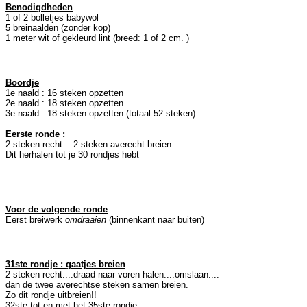
Benodigdheden
1 of 2 bolletjes babywol
5 breinaalden (zonder kop)
1 meter wit of gekleurd lint (breed: 1 of 2 cm. )
Boordje
1e naald : 16 steken opzetten
2e naald : 18 steken opzetten
3e naald : 18 steken opzetten (totaal 52 steken)
Eerste ronde :
2 steken recht ...2 steken averecht breien .
Dit herhalen tot je 30 rondjes hebt
Voor de volgende ronde
:
Eerst breiwerk
omdraaien
(binnenkant naar buiten)
31ste rondje : gaatjes breien
2 steken recht....draad naar voren halen....omslaan....
dan de twee averechtse steken samen breien.
Zo dit rondje uitbreien!!
32ste tot en met het 35ste rondje :