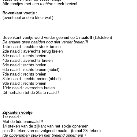
Alle rondjes met een
rechtse
steek breien!
Bovenkant voetje :
(eventueel andere kleur wol )
Bovenkant voetje word verder gebreid op
1 naald!!
(18steken)
De andere twee naalden nog niet verder breien!!!
1ste naald : rechtse steek breien
2de naald : averechts terug breien
3de naald : rechts breien
4de naald : averechts breien
5de naald : rechts breien
6de naald : rechts breien (ribbel)
7de naald : rechts breien
8ste naald : rechts breien (ribbel)
9de naald : rechts breien
10de naald : averechts breien
Dit herhalen tot de 28ste naald !
Zijkanten voetje
1st naald :
Met de 5de breinaald!!!
14 steken van de zijkant van het sokje opnemen.
plus 8 steken van de volgende naald . (totaal 23steken)
(de opgenomen steken niet breiend opnemen! )