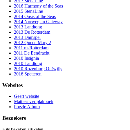
2017 StenaLine
2016 Harmony of the Seas
2015 StenaLine
2014 Oasis of the Seas
2014 Norwegian Gateway
2013 Landtong
2013 De Rotterdam
2013 Damspel
2012 Queen Mary 2
2011 msRotterdam
2011 De Eendracht
2010 Insignia
2010 Landtong
2010 Rozenburg On(w)ijs
2016 Spetteren
Websites
Geert website
Mattie's vvr plakboek
Poezie Album
Bezoekers
Hits bekeken artikelen