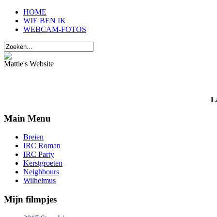
HOME
WIE BEN IK
WEBCAM-FOTOS
Mattie's Website
L
Main Menu
Breien
IRC Roman
IRC Party
Kerstgroeten
Neighbours
Wilhelmus
Mijn filmpjes