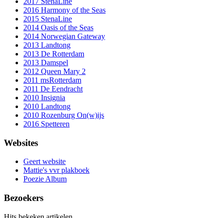
2017 StenaLine
2016 Harmony of the Seas
2015 StenaLine
2014 Oasis of the Seas
2014 Norwegian Gateway
2013 Landtong
2013 De Rotterdam
2013 Damspel
2012 Queen Mary 2
2011 msRotterdam
2011 De Eendracht
2010 Insignia
2010 Landtong
2010 Rozenburg On(w)ijs
2016 Spetteren
Websites
Geert website
Mattie's vvr plakboek
Poezie Album
Bezoekers
Hits bekeken artikelen