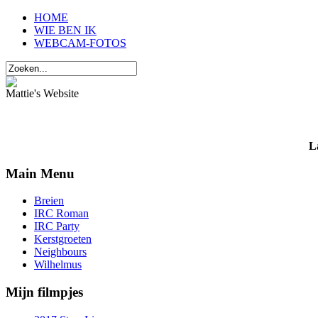
HOME
WIE BEN IK
WEBCAM-FOTOS
Mattie's Website
L
Main Menu
Breien
IRC Roman
IRC Party
Kerstgroeten
Neighbours
Wilhelmus
Mijn filmpjes