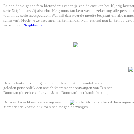
En dan de volgende foto hieronder is er eentje van de cast van het 10jarig bestaa
serie Neighbours.
Jij als echte Neigbours-fan kent vast en zeker nog alle personsn
toen in de serie meespeelden. Wat mij dan weer de moeite bespaart om alle namen
schrijven'. Mocht je ze niet meer herkennen dan kun je altijd nog kijken op de of
website van
Neighbours
.
Dan als laatste toch nog even vertellen dat ik een aantal jaren
geleden persoonlijk een ansichtkaart mocht ontvangen van Terence
Donovan (de echte vader van Jason Donovan) met handtekening.
Dat was dus echt een verrassing voor mij
. Als bewijs heb ik hem ingesca
hieronder de kaart die ik toen heb mogen ontvangen.