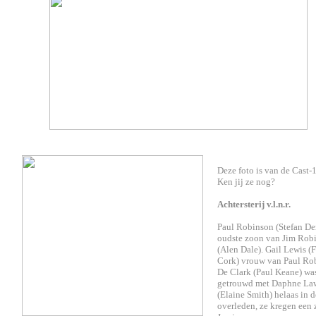
Deze foto is van de Cast-
Ken jij ze nog?
Achtersterij v.l.n.r.
Paul Robinson (Stefan De
oudste zoon van Jim Rob
(Alen Dale). Gail Lewis (
Cork) vrouw van Paul Ro
De Clark (Paul Keane) wa
getrouwd met Daphne La
(Elaine Smith) helaas in d
overleden, ze kregen een 