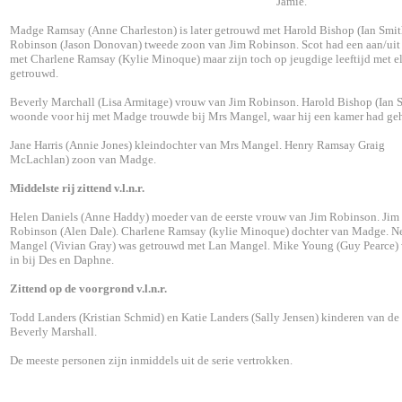
Jamie.
Madge Ramsay (Anne Charleston) is later getrouwd met Harold Bishop (Ian Smith
Robinson (Jason Donovan) tweede zoon van Jim Robinson. Scot had een aan/uit 
met Charlene Ramsay (Kylie Minoque) maar zijn toch op jeugdige leeftijd met e
getrouwd.
Beverly Marchall (Lisa Armitage) vrouw van Jim Robinson. Harold Bishop (Ian 
woonde voor hij met Madge trouwde bij Mrs Mangel, waar hij een kamer had ge
Jane Harris (Annie Jones) kleindochter van Mrs Mangel. Henry Ramsay Graig
McLachlan) zoon van Madge.
Middelste rij zittend v.l.n.r.
Helen Daniels (Anne Haddy) moeder van de eerste vrouw van Jim Robinson. Jim
Robinson (Alen Dale). Charlene Ramsay (kylie Minoque) dochter van Madge. N
Mangel (Vivian Gray) was getrouwd met Lan Mangel. Mike Young (Guy Pearce
in bij Des en Daphne.
Zittend op de voorgrond v.l.n.r.
Todd Landers (Kristian Schmid) en Katie Landers (Sally Jensen) kinderen van de
Beverly Marshall.
De meeste personen zijn inmiddels uit de serie vertrokken.