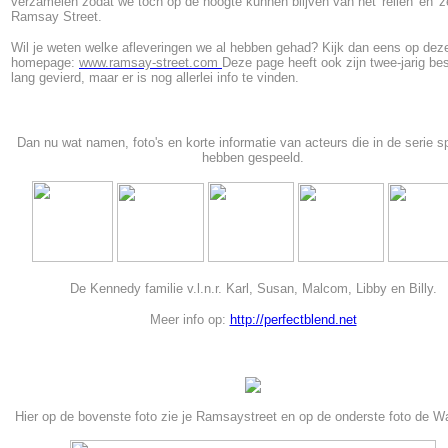
verzamelen zodat we toch op de hoogte kunnen blijven van het 'reilen' en 'ze
Ramsay Street.
Wil je weten welke afleveringen we al hebben gehad? Kijk dan eens op dez
homepage:
www.ramsay-street.com
Deze page heeft ook zijn twee-jarig be
lang gevierd, maar er is nog allerlei info te vinden.
Dan nu wat namen, foto's en korte informatie van acteurs die in de serie s
hebben gespeeld.
De Kennedy familie v.l.n.r. Karl, Susan, Malcom, Libby en Billy.
Meer info op:
http://perfectblend.net
Hier op de bovenste foto zie je Ramsaystreet en op de onderste foto de W