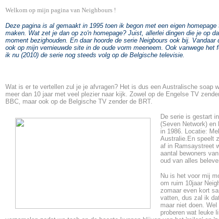
Welkom op mijn pagina van Neighbours !
Deze pagina is al gemaakt in 1995 toen ik begon met een eigen homepage 
maken. Wat zet je dan op zo'n homepage? Juist, allerlei dingen die je op da
moment bezighouden. En daar hoorde de serie Neigbours ook bij. Vandaar da
ook op mijn vernieuwde site in de oude vorm meeneem. Ook vanwege het fe
ik nu (2010) de serie nog steeds volg op de Belgische televisie.
Wat is er te vertellen zul je je afvragen? Het is dus een Australische soap w
meer dan 10 jaar met veel plezier naar kijk. Zowel op de Engelse TV zende
BBC, maar ook op de Belgische TV zender de BRT.
De serie is gestart i
(Seven Network) en h
in 1986. Locatie: Me
Australie.En speelt 
af in Ramsaystreet 
aantal bewoners van 
oud van alles beleve
Nu is het voor mij mo
om ruim 10jaar Neig
zomaar even kort s
vatten, dus zal ik da
maar niet doen. Wel 
proberen wat leuke l